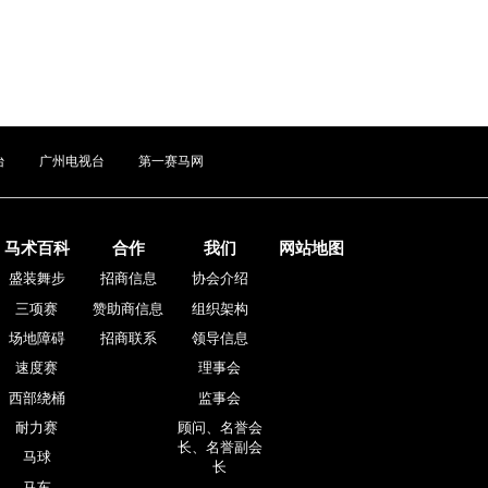
台
广州电视台
第一赛马网
马术百科
合作
我们
网站地图
盛装舞步
招商信息
协会介绍
三项赛
赞助商信息
组织架构
场地障碍
招商联系
领导信息
速度赛
理事会
西部绕桶
监事会
耐力赛
顾问、名誉会
长、名誉副会
马球
长
马车