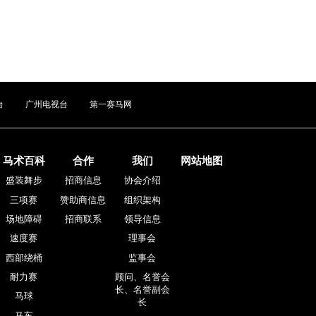
台
广州电视台
第一赛马网
马术百科
合作
我们
网站地图
盛装舞步
招商信息
协会介绍
三项赛
赞助商信息
组织架构
场地障碍
招商联系
领导信息
速度赛
理事会
西部绕桶
监事会
耐力赛
顾问、名誉会
长、名誉副会
马球
长
马车