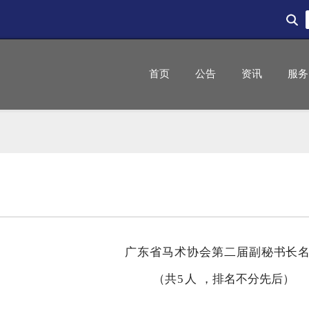
首页
公告
资讯
服务
广东省马术协会第二届副秘书长
（共
5
人
，排名不分先后）