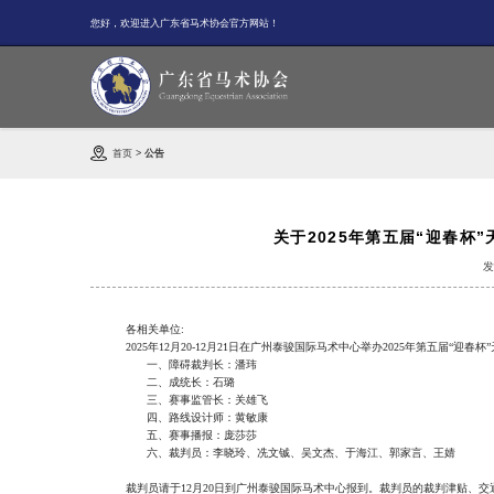
您好，欢迎进入广东省马术协会官方网站！
首页
>
公告
关于2025年第五届“迎春杯
发
各相关单位:
202
5
年
12
月
20
-
12月21
日在
广州泰骏国际马术中心
举办202
5
年
第五届“迎春杯
一、
障碍裁判长：潘玮
二、
成统长：石璐
三、
赛事监管长：关雄飞
四、
路线设计师：黄敏康
五、赛事播报：庞莎莎
六、
裁判员：
李晓玲、冼文铖、吴文杰、于海江、
郭家言、王婧
裁判员请于
12
月
20
日到
广州泰骏国际马术中心
报到
。
裁判员的裁判津贴、交