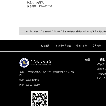
联系人：关雄飞
联系电话：13609001333
上一条：关于第四届广东省马术节 第八届广东省马术联赛“香港赛马会杯” 总决赛裁判选派
友情链接：
广东省体育总会
中国体育报
南方日报
公告
资讯
综合资
赛事资
地址：广州市天河区奥体路818号广东省黄村体育训练中心
会员动
内
马术大专
电话：18027374560
固话：020-31700280