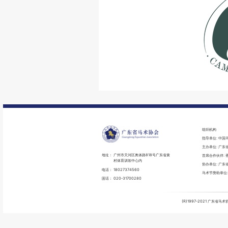
组织机构
指导单位: 中国
主办单位: 广东
地址：
广州市天河区奥体路818号广东省黄
首席合作伙伴: 
村体育训练中心内
协办单位: 广
电话：
18027374560
马术节赞助单位
固话：
020-31700280
(R)1997-2021 广东省