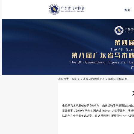
首页
当前位置：
首页
> 先进集体和优秀个人 > 年度先进俱乐部
金伯乐马术学府创立于 2007 年，由奥运骑
手李振强先生创
星级赛事，2019年率先在
国内设 160 cm 大奖赛级别。李
队近
年在全国青年锦标赛、省 U 系列赛中屡获团体与个人冠