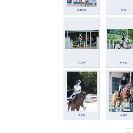
梁澜莹晓
邓 羲
尹正浩
何宇程
陈思惠
吴童雨
上一