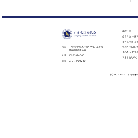
组织机构
指导单位: 中国
主办单位: 广东
地址：
广州市天河区奥体路818号广东省黄
首席合作伙伴: 
村体育训练中心内
协办单位: 广
电话：
18027374560
马术节赞助单位
固话：
020-31700280
(R)1997-2021 广东省