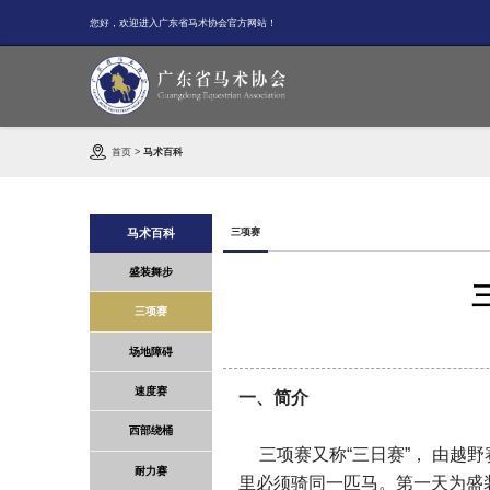
您好，欢迎进入广东省马术协会官方网站！
首页
>
马术百科
三项赛
马术百科
盛装舞步
三项赛
场地障碍
速度赛
一、简介
西部绕桶
三项赛又称“三日赛”， 由越
耐力赛
里必须骑同一匹马。第一天为盛