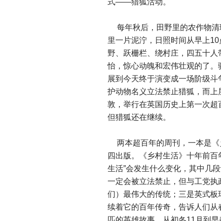
式——猎狐活动。
每年秋后，田野里的农作物清
里一片泥泞，日照时间从早上1
野、跃栅栏、绕村庄，四五十人
怡，惊心动魄和宏伟壮观的了。
展到今天终于演变成一场阶级斗
护动物名义立法禁止猎狐，而上
敦，举行在英国历史上第一次超
但猎狐还在继续。
两本超百年的周刊，一本是《乡
四出版。《乡村生活》十年前百年
生活”会发生什么变化，其中几
一定会被立法禁止，但与工党执
们）最伟大的传统；三是英式板球
续着它的百年传奇，告诉人们从
匹的英雄故事，从初冬11月到早