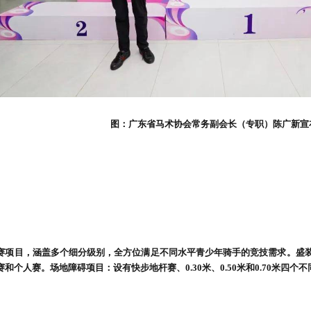
图：广东省马术协会常务副会长（专职）陈广新宣
赛项目，涵盖多个细分级别，全方位满足不同水平青少年骑手的竞技需求。盛
和个人赛。场地障碍项目：设有快步地杆赛、0.30米、0.50米和0.70米四