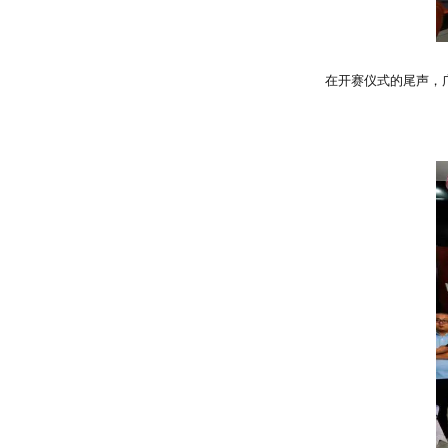
在开赛仪式的尾声，