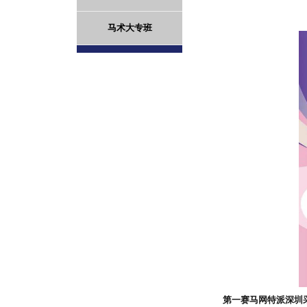
马术大专班
第一赛马网特派深圳