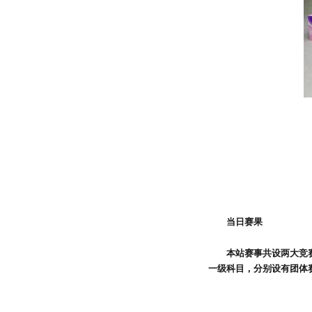
当日赛果
本站赛事共设两大竞
一级科目，分别设有团体赛