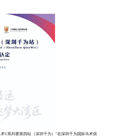
省马术U系列赛第四站（深圳千为）”在深圳千为国际马术俱