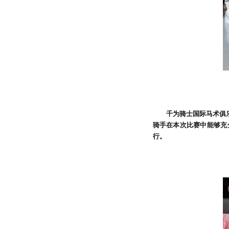
千为骑士国际马术俱
骑手在本次比赛中能够充
行。