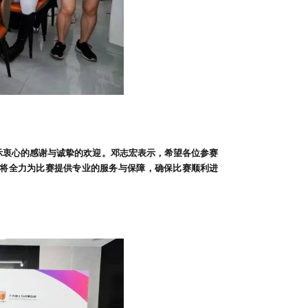
示衷心的感谢与诚挚的欢迎。邓志宏表示，希望各位参赛
将全力为比赛提供专业的服务与保障，确保比赛顺利进