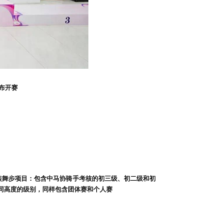
布开赛
装舞步项目：包含中马协骑手考核的初三级、初二级和初
个不同高度的级别，同样包含团体赛和个人赛