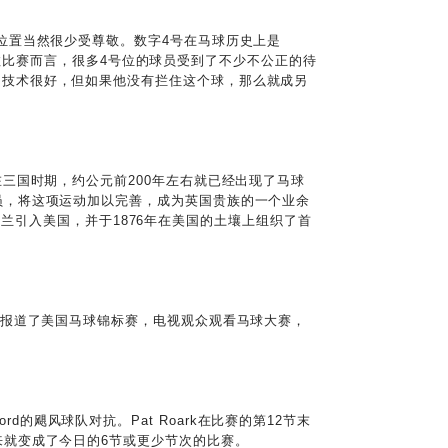
位置当然很少受尊敬。数字4号在马球历史上是
大多数比赛而言，很多4号位的球员受到了不少不公正的待
的技术很好，但如果他没有拦住这个球，那么就成另
三国时期，约公元前200年左右就已经出现了马球
员，将这项运动加以完善，成为英国贵族的一个业余
从英格兰引入美国，并于1876年在美国的土壤上组织了首
都报道了美国马球锦标赛，电视观众观看马球大赛，
ord
的飓风球队对抗。
Pat Roark
在比赛的第
12
节末
来就变成了今日的
6
节或更少节次的比赛。