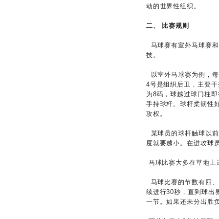
动的世界性组织。
二、
比赛规则
马球赛有室外马球赛和
技。
以室外马球赛为例，每
4号是组织后卫，主要
为8码，球越过球门柱
手持球杆。球杆柔韧性好
攻权。
某球员的球杆触球以前
度就要越小。在进攻球
马球比赛大多在草地上
马球比赛的节数有四、
续进行30秒，直到球出
一节。如果还未分出胜