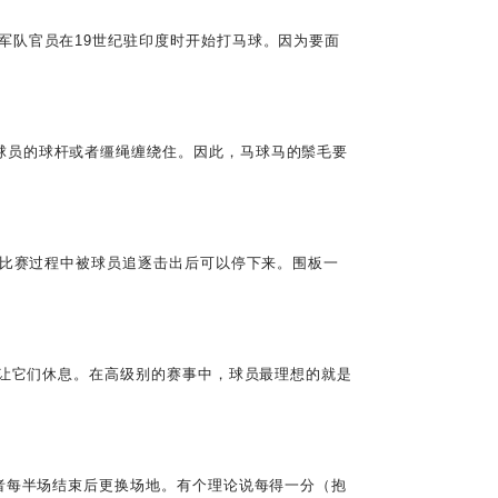
军队官员在
19
世纪驻印度时开始打马球。因为要面
球员的球杆或者缰绳缠绕住。因此，马球马的鬃毛要
在比赛过程中被球员追逐击出后可以停下来。围板一
次让它们休息。在高级别的赛事中，球员最理想的就是
者每半场结束后更换场地。有个理论说每得一分（抱