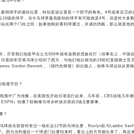
才能当4号呢？
是最弱球手的最佳位置，特别是该位置是一个防守的角色。4号或者后卫的
burn，一位10级的球手，当今马球界最高级别的球手有可能就是4号，但是对
卫站在两个门柱之间；如果他刚好看到球通过，并成功挡截，那么就是他
，尽管我们知道早在公元500年就有波斯的贵族在打（但事实上，中国在
。印度的军官将马球介绍到了西方，与他们地位相当的19世纪英国骑士官
mes Gordon Bennett，《纽约先锋报》的出版人，他将马球运动
的电视节目？
电视中广为传播，在美国也开始日渐流行起来。几年前，CBS连续几年
ESPN）转播了棕榈滩马球乡村俱乐部的3场主要赛事。
赛？
马球俱乐部曾经有过一场长达
12
节的马球比赛，
Roslyn
队与
Laddie Sanf
手。因为当时最后一个球进门比赛结束时，看台上的月亮都出来了。再后