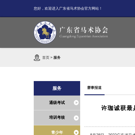
您好，欢迎进入广东省马术协会官方网站！
首页
>
服务
服务
赛事报道
通级考试
许珈诚获最
培训考核
青少年