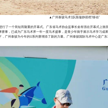
▲广州泰骏马术1队陈璇静搭档“移动”
赛事进行了一个简短而隆重的开幕式。广东省马术协会监事长俞有强在开幕式上致
牌赛事，已成为广东马术界一年一度马术盛事，是青少年骑手展示马术学习成
下，广州泰骏为今年的U系列赛增添了新的力量。广州泰骏国际马术中心是广东