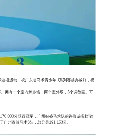
术这项运动，祝广东省马术青少年U系列赛越办越好，祝
赛。拥有一个室内舞步场，两个室外场，3个调教圈。可
70.000分获得冠军，广州御盛马术队的许珈诚搭档“铃
于广州泰骏马术3队，总分是191.153分。