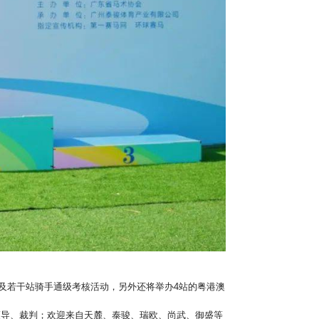
及若干站骑手通级考核活动，另外还将举办4站的粤港澳
领导、裁判；欢迎来自天麓、泰骏、瑞欧、尚武、御盛等