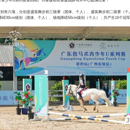
省马术青少年U系列赛第四站广州泰骏站在泰骏国际马术中心圆满结束！
分别有六项，分别是盛装舞步初三级赛（团体、个人）、盛装舞步初二级赛（个
碍30cm级别（团体、个人）、场地障碍50cm级别（个人），共产生10个冠