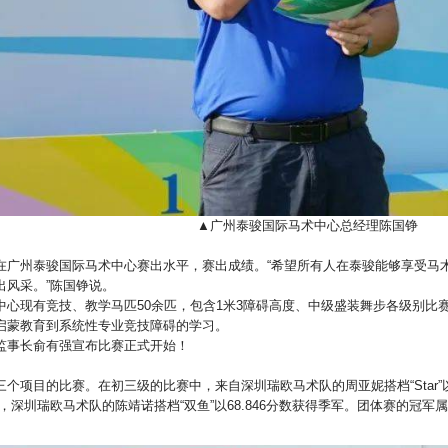
▲广州泰骏国际马术中心总经理陈国铮
在广州泰骏国际马术中心赛出水平，赛出成绩。“希望所有人在泰骏能够享受马
出风采。”陈国铮说。
中心现有竞技、教学马匹50余匹，包含1米3障碍高度、中级盛装舞步各级别比
启蒙教育到系统性专业竞技障碍的学习。
监事长俞有强宣布比赛正式开始！
个项目的比赛。在初三级的比赛中，来自深圳瑞欧马术队的周亚妮搭档“Star”以
亚军，深圳瑞欧马术队的陈靖诺搭档“双鱼”以68.846分数获得季军。团体赛的冠军属