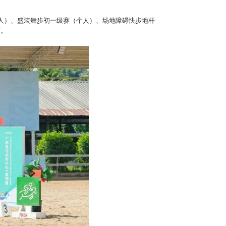
人）、盛装舞步初一级赛（个人）、场地障碍快步地杆
军。