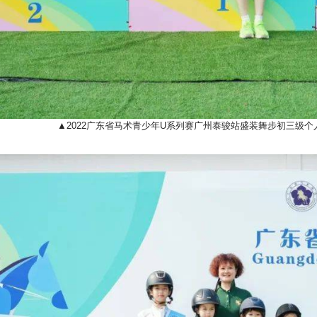
▲2022广东省马术青少年U系列赛广州泰骏站盛装舞步初三级